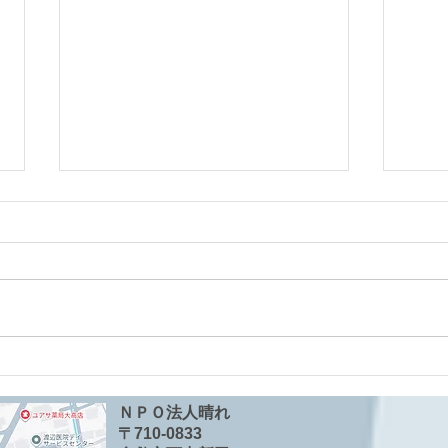
就学に向けての配膳練習
ハラ
した
ＮＰＯ法人晴れ
〒710-​0833