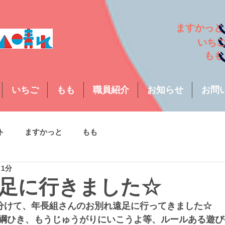
ますか
い
も
いちご
もも
職員紹介
お知らせ
お問
ト
ますかっと
もも
 1分
足に行きました☆
に分けて、年長組さんのお別れ遠足に行ってきました☆
綱ひき、もうじゅうがりにいこうよ等、ルールある遊び