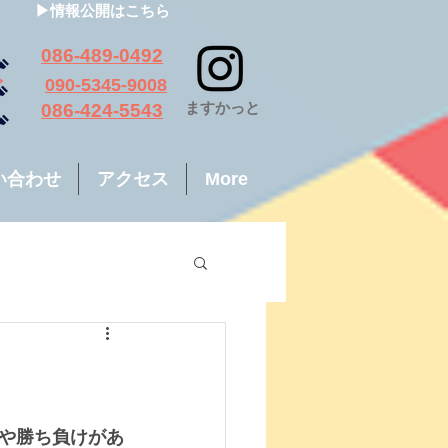
▶情報公開はこちら
っと
086-489-0492
ちご
090-5345-9008
​ますかっと
も
086-424-5543
い合わせ
アクセス
More
や勝ち負けがあ