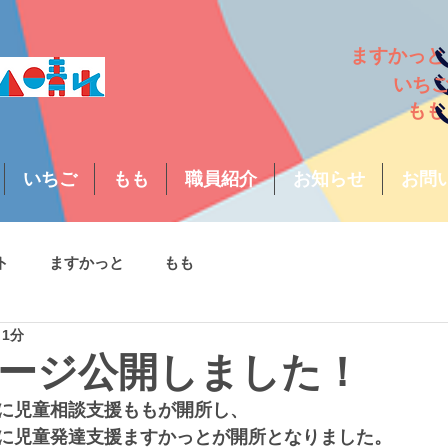
ますか
い
も
いちご
もも
職員紹介
お知らせ
お問
ト
ますかっと
もも
 1分
ージ公開しました！
に児童相談支援ももが開所し、
に児童発達支援ますかっとが開所となりました。