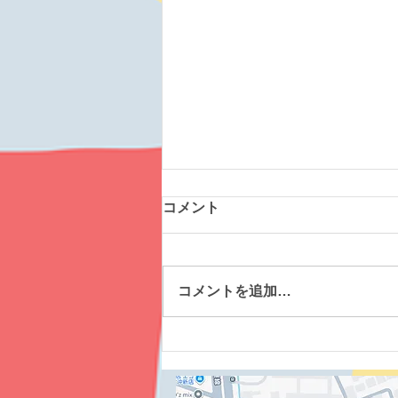
お知らせの方法が変わりま
コメント
す！
いつもホームページのお知らせを
見に来てくださり、ありがとうご
コメントを追加…
ざいます。 次回の投稿より、
Instagramの方で更新をしていき
たいと思います。 下記よりNPO
法人晴れのInstagramが見れま
す。是非見てくださいね～♪