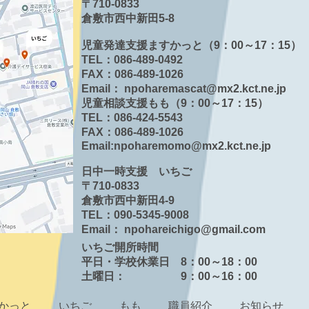
〒710-​0833
倉敷市西中新田5-8
児童発達支援ますかっと（9：00～17：15）
TEL：086-489-0492
FAX：086-489-1026
Email：
npoharemascat@mx2.kct.ne.jp
児童相談支援もも（9：00～17：15
TEL：086-424-5543
FAX：086-489-1026
Email:
npoharemomo@mx2.kct.ne.jp
日中一時支援 いちご
〒710-0833
倉敷市西中新田4-9
TEL：090-5345-9008
Email：
npohareichigo@gmail.com
いちご開所時間
平日・学校休業日 8：00～18：00
土曜日： 9：00～16：00
かっと
いちご
もも
職員紹介
お知らせ