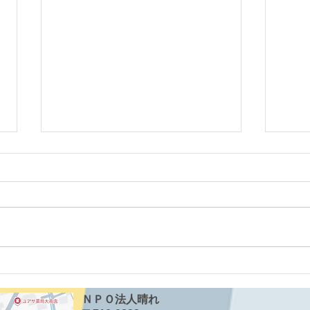
就学
お別れ遠足に行きました☆
ＮＰＯ法人晴れ