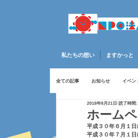
私たちの想い
ますかっと
全ての記事
お知らせ
イベン
2018年8月21日
読了時間:
ホームペ
平成３０年６月１日
平成３０年７月１日