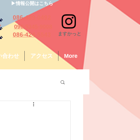
▶情報公開はこちら
っと
086-489-0492
ちご
090-5345-9008
​ますかっと
も
086-424-5543
い合わせ
アクセス
More