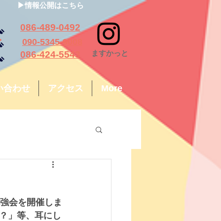
▶情報公開はこちら
っと
086-489-0492
ちご
090-5345-9008
​ますかっと
も
086-424-5543
い合わせ
アクセス
More
勉強会を開催しま
？」等、耳にし