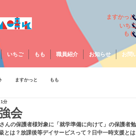
ますか
い
も
いちご
もも
職員紹介
お知らせ
お問
ト
ますかっと
もも
 1分
強会
長さんの保護者様対象に「就学準備に向けて」の保護者
級とは？放課後等デイサービスって？日中一時支援とは