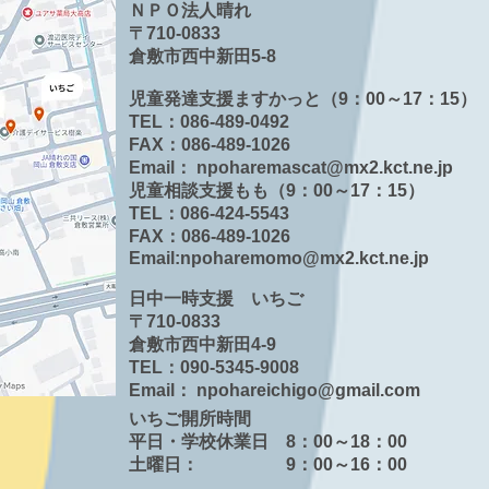
ＮＰＯ法人晴れ
〒710-​0833
倉敷市西中新田5-8
児童発達支援ますかっと（9：00～17：15）
TEL：086-489-0492
FAX：086-489-1026
Email：
npoharemascat@mx2.kct.ne.jp
児童相談支援もも（9：00～17：15
TEL：086-424-5543
FAX：086-489-1026
Email:
npoharemomo@mx2.kct.ne.jp
日中一時支援 いちご
〒710-0833
倉敷市西中新田4-9
TEL：090-5345-9008
Email：
npohareichigo@gmail.com
いちご開所時間
平日・学校休業日 8：00～18：00
土曜日： 9：00～16：00