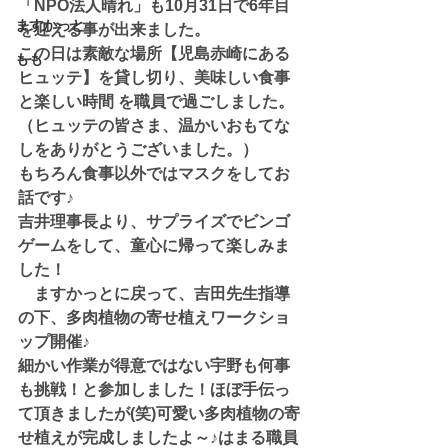
「NPO法人晴れ」も10月31日で6年目
ますかっと
を迎える事が出来ました。
この日は素敵な場所【児島赤崎にある
もも
ヒュッテ】を貸し切り、美味しい食事
と楽しい時間 を職員で過ごしました。
（ヒュッテの皆さま、温かいおもてな
しをありがとうございました。）
もちろん食事以外ではマスクをしてお
話です♪
吉井理事長より、サプライズでビンゴ
ゲームをして、童心に帰って楽しみま
した！
　ますかっとに戻って、吉田先生指導
の下、多肉植物の寄せ植えワークショ
ップ開催♪
細かい作業が得意ではない宇野も何事
も挑戦！と参加しました！ほぼ手伝っ
て頂きましたが(笑)可愛い多肉植物の寄
せ植えが完成しましたよ～♪はまる職員