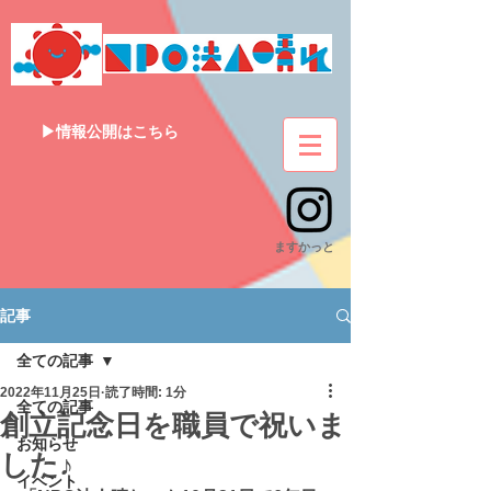
▶情報公開はこちら
​ますかっと
記事
全ての記事
2022年11月25日
読了時間: 1分
全ての記事
創立記念日を職員で祝いま
お知らせ
した♪
イベント