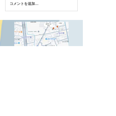
就学に向けての
コメントを追加…
お別れ遠足に行きました
☆
Copyright© NPO法人晴れ.All rights
reserved.
ＮＰＯ法人晴れ
〒710-​0833
倉敷市西中新田5-8
児童発達支援ますかっと（9：00～17：15）
TEL：086-489-0492
FAX：086-489-1026
Email：
npoharemascat@mx2.kct.ne.jp
児童相談支援もも（9：00～17：