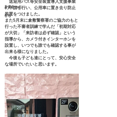
　送迎用バス等安全装置導入支援事業
ますかっと
の申請を行い、公用車に置き去り防止
装置をつけました。
もも
また5月末に倉敷警察署のご協力のもと
行った不審者訓練で学んだ「初期対応
が大切」「来訪者は必ず確認」という
指導から、カメラ付きインターホンを
設置し、いつでも誰でも確認する事が
出来る様になりました。
　今後も子ども達にとって、安心安全
な場所でいたいと思います。