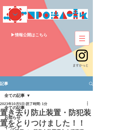
▶情報公開はこちら
​ますかっと
記事
全ての記事
2023年10月5日
読了時間: 1分
全ての記事
置き去り防止装置・防犯装
お知らせ
置をとりつけました！！
イベント