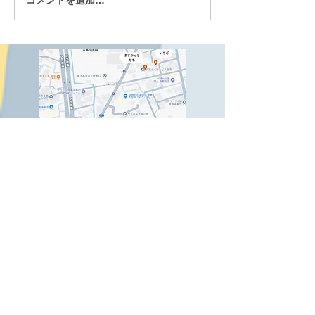
Copyright© NPO法人晴れ.All rights
reserved.
ＮＰＯ法人晴れ
〒710-​0833
倉敷市西中新田5-8
児童発達支援ますかっと（9：00～17：15）
TEL：086-489-0492
FAX：086-489-1026
Email：
npoharemascat@mx2.kct.ne.jp
児童相談支援もも（9：00～17：