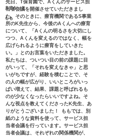
先日、Т保育園で、Aくんのサービス担
ますかっと
当者会議を開催させていただきまし
た。そのときに、療育機関であるS事業
もも
所のK先生から、今後のAくんへの療育
について、「Aくんの明るさを大切にし
つつ、Aくんを変えるのではなく、幅を
広げられるように療育をしていきた
い。」とのお言葉をいただきました。 
私たちは、ついつい目の前の課題に目
がいって、「それを変えなきゃ」と思
いがちですが、経験を積むことで、そ
の人の幅が広がり、いいところがいっ
ぱい増えて、結果、課題と呼ばれるも
のが少なくなったらいいですよね。そ
んな視点を教えてくださったK先生、あ
りがとうございました！  ももでは、別
紙のような資料を使って、サービス担
当者会議を行っています。サービス担
当者会議は、それぞれの関係機関が、