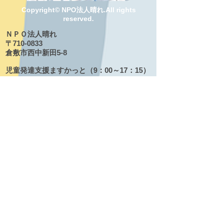
Copyright© NPO法人晴れ.All rights
reserved.
ＮＰＯ法人晴れ
〒710-​0833
倉敷市西中新田5-8
児童発達支援ますかっと（9：00～17：15）
TEL：086-489-0492
FAX：086-489-1026
Email：
npoharemascat@mx2.kct.ne.jp
児童相談支援もも（9：00～17：
15）
TEL：086-424-5543
FAX：086-489-1026
Email:
npoharemomo@mx2.kct.ne.jp
日中一時支援 いちご
〒710-0833
倉敷市西中新田4-9
TEL：090-5345-9008
Email：
npohareichigo@gmail.com