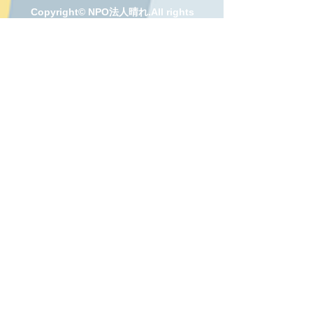
Copyright© NPO法人晴れ.All rights
reserved.
ＮＰＯ法人晴れ
〒710-​0833
倉敷市西中新田5-8
児童発達支援ますかっと（9：00～17：15）
TEL：086-489-0492
FAX：086-489-1026
Email：
npoharemascat@mx2.kct.ne.jp
児童相談支援もも（9：00～17：
15）
TEL：086-424-5543
FAX：086-489-1026
Email:
npoharemomo@mx2.kct.ne.jp
日中一時支援 いちご
〒710-0833
倉敷市西中新田4-9
TEL：090-5345-9008
Email：
npohareichigo@gmail.com