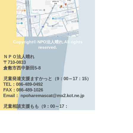
Copyright© NPO法人晴れ.All rights
reserved.
ＮＰＯ法人晴れ
〒710-​0833
倉敷市西中新田5-8
児童発達支援ますかっと（9：00～17：15）
TEL：086-489-0492
FAX：086-489-1026
Email：
npoharemascat@mx2.kct.ne.jp
児童相談支援もも（9：00～17：
15）
TEL：086-424-5543
FAX：086-489-1026
Email:
npoharemomo@mx2.kct.ne.jp