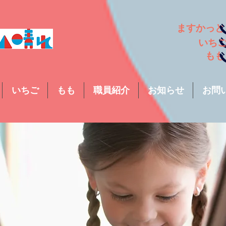
ますか
い
も
いちご
もも
職員紹介
お知らせ
お問